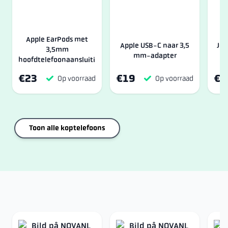
Apple EarPods met
Apple USB-C naar 3,5
JOY
3,5mm
mm-adapter
hoofdtelefoonaansluiting
€23
€19
€1
Op voorraad
Op voorraad
Toon alle koptelefoons