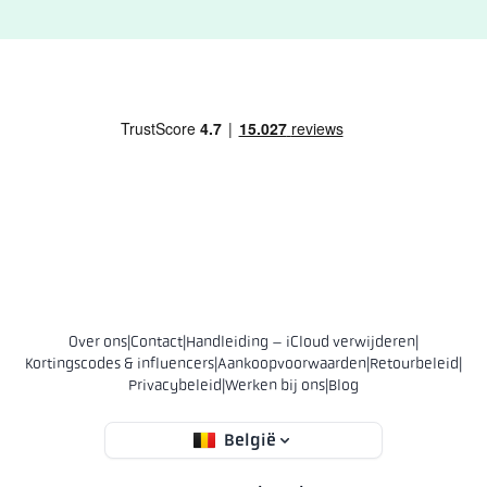
Over ons
|
Contact
|
Handleiding – iCloud verwijderen
|
Kortingscodes & influencers
|
Aankoopvoorwaarden
|
Retourbeleid
|
Privacybeleid
|
Werken bij ons
|
Blog
België