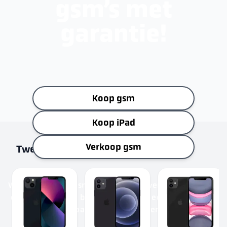
gsm’s met
garantie!
Koop gsm
Koop iPad
Verkoop gsm
Tweedehands gsm’s op voorraad
Wij geven oude gsm’s een nieuw leven – verkoop uw
oude of vind een bijna nieuwe aan een betere prijs,
met minder impact op het milieu en 12 maanden
garantie.