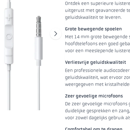
Ontdek een superieure luister
uitgerust met geavanceerde te
geluidskwaliteit te leveren.
Grote bewegende spoelen
vorige dia
Ga naar 
Met 14 mm grote bewegende 
hoofdtelefoons een goed gebal
voor een meeslepende luistere
Verliesvrije geluidskwaliteit
Een professionele audiocodeerc
geluidskwaliteit, wat ervoor z
weergegeven met kristalhelder
Zeer gevoelige microfoons
De zeer gevoelige microfoons
duidelijke gesprekken en zang,
voor zowel dagelijks gebruik al
Comfortabel om te dragen