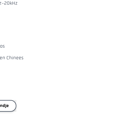
z-20kHz
oos
 en Chinees
andje