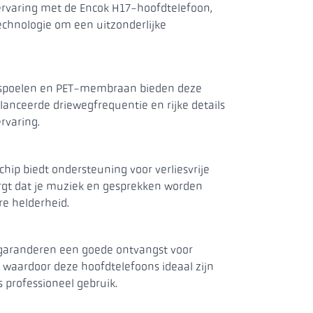
ervaring met de Encok H17-hoofdtelefoon,
chnologie om een uitzonderlijke
de volgende dia
spoelen en PET-membraan bieden deze
anceerde driewegfrequentie en rijke details
rvaring.
hip biedt ondersteuning voor verliesvrije
orgt dat je muziek en gesprekken worden
e helderheid.
 garanderen een goede ontvangst voor
 waardoor deze hoofdtelefoons ideaal zijn
s professioneel gebruik.