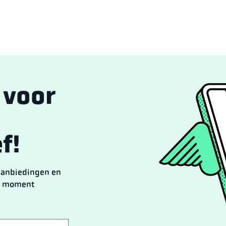
n voor
f!
 aanbiedingen en
lk moment