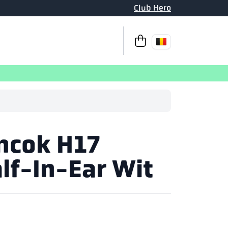
Club Hero
Naar afrekenen
Uw winkelm
ncok H17
lf-In-Ear Wit