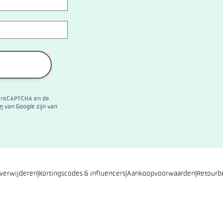
 reCAPTCHA en de
n
van Google zijn van
 verwijderen
|
Kortingscodes & influencers
|
Aankoopvoorwaarden
|
Retourb