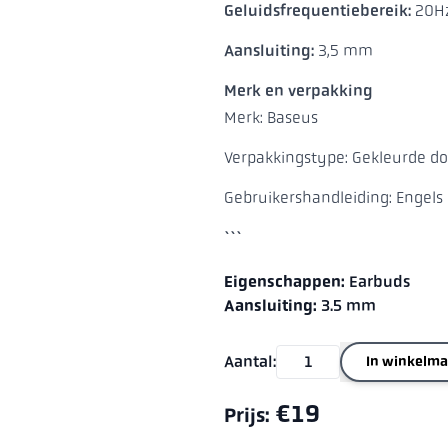
Geluidsfrequentiebereik:
20H
Aansluiting:
3,5 mm
Merk en verpakking
Merk: Baseus
Verpakkingstype: Gekleurde d
Gebruikershandleiding: Engels
```
Eigenschappen:
Earbuds
Aansluiting:
3.5 mm
Aantal:
In winkelm
€19
Prijs: