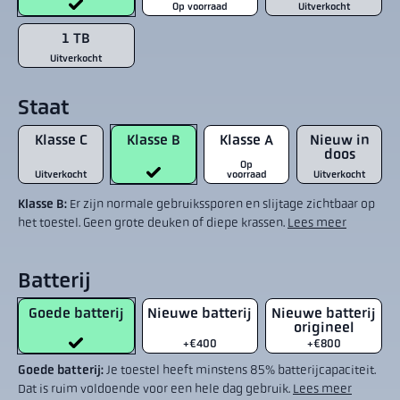
Op voorraad
Uitverkocht
1 TB
Uitverkocht
Staat
Klasse C
Klasse B
Klasse A
Nieuw in
doos
Op
Uitverkocht
voorraad
Uitverkocht
Klasse B:
Er zijn normale gebruikssporen en slijtage zichtbaar op
het toestel. Geen grote deuken of diepe krassen.
Lees meer
Batterij
Goede batterij
Nieuwe batterij
Nieuwe batterij
origineel
+€400
+€800
Goede batterij:
Je toestel heeft minstens 85% batterijcapaciteit.
Dat is ruim voldoende voor een hele dag gebruik.
Lees meer