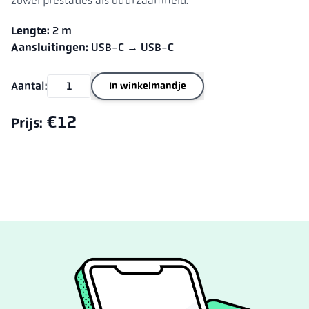
zowel prestaties als duurzaamheid.
Lengte:
2 m
Aansluitingen:
USB-C → USB-C
Aantal:
In winkelmandje
€12
Prijs: