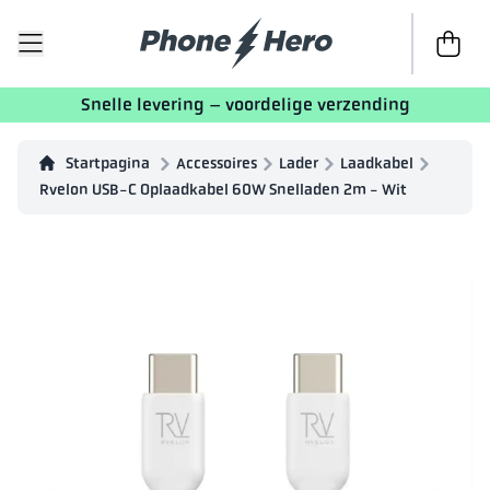
Naar afr
Snelle levering – voordelige verzending
Startpagina
Accessoires
Lader
Laadkabel
Rvelon USB-C Oplaadkabel 60W Snelladen 2m - Wit