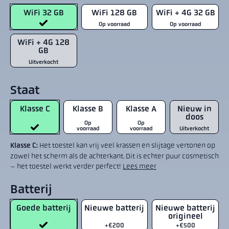
WiFi 32 GB
WiFi 128 GB
WiFi + 4G 32 GB
Op voorraad
Op voorraad
WiFi + 4G 128
GB
Uitverkocht
Staat
Klasse C
Klasse B
Klasse A
Nieuw in
doos
Op
Op
voorraad
voorraad
Uitverkocht
Klasse C:
Het toestel kan vrij veel krassen en slijtage vertonen op
zowel het scherm als de achterkant. Dit is echter puur cosmetisch
– het toestel werkt verder perfect!
Lees meer
Batterij
Goede batterij
Nieuwe batterij
Nieuwe batterij
origineel
+€200
+€500