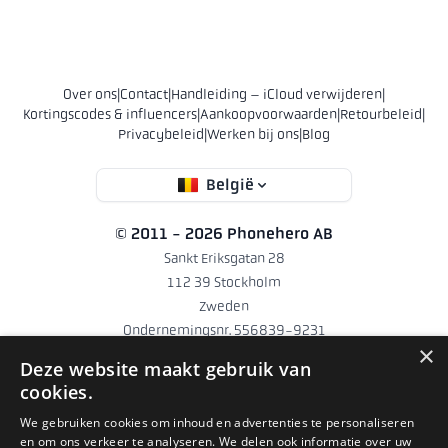
Over ons
|
Contact
|
Handleiding – iCloud verwijderen
|
Kortingscodes & influencers
|
Aankoopvoorwaarden
|
Retourbeleid
|
Privacybeleid
|
Werken bij ons
|
Blog
België
© 2011 - 2026 Phonehero AB
Sankt Eriksgatan 28
112 39 Stockholm
Zweden
Ondernemingsnr. 556839-9231
×
hello@phonehero.be
Deze website maakt gebruik van
+46 10 551 5854 (Engels)
· Werkdagen 8:30–16:30
cookies.
Phonehero AB is een Zweeds bedrijf dat in Zweden is geregistreerd
We gebruiken cookies om inhoud en advertenties te personaliseren
en om ons verkeer te analyseren. We delen ook informatie over uw
(ondernemingsnummer 556839-9231) en webwinkels uitbaat in