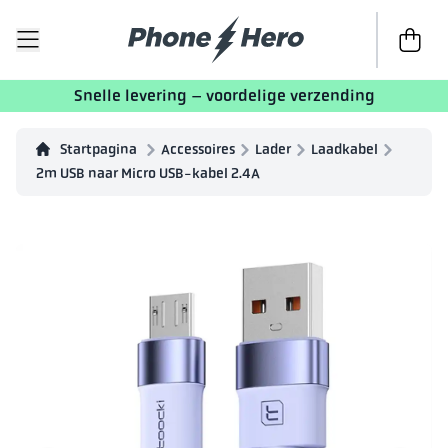
Naar afr
Snelle levering – voordelige verzending
Startpagina
Accessoires
Lader
Laadkabel
2m USB naar Micro USB-kabel 2.4A