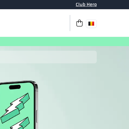
Club Hero
Naar afrekenen
Uw winkelm