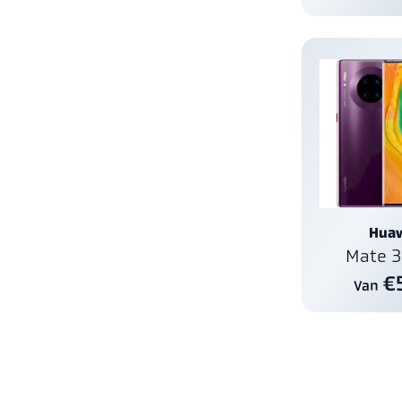
Hua
Mate 3
€
Van