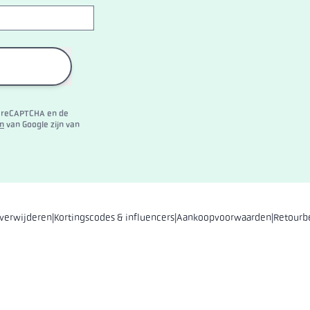
 reCAPTCHA en de
n
van Google zijn van
 verwijderen
|
Kortingscodes & influencers
|
Aankoopvoorwaarden
|
Retourb