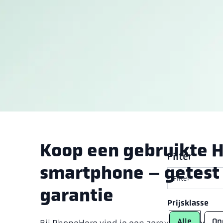
Koop een gebruikte 
Filter
smartphone – getest
Filter
garantie
Prijsklasse
Alle
On
Bij PhoneHero vind je een zorgvuldig gesele