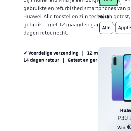
gebruikte en refurbished smartphones van p
Huawei. Alle toestellen zijn technisch getest,
Merk
gebruik – met 12 maanden garantie, voordel
Alle
Apple
dagen retourrecht.
✔ Voordelige verzending | 12 maanden garan
14 dagen retour | Getest en gereinigd
Hua
P30 
€
Van