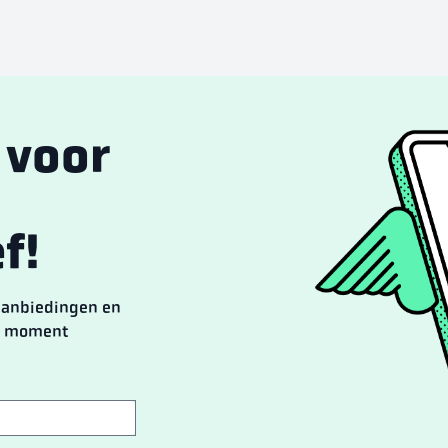
n voor
f!
 aanbiedingen en
lk moment