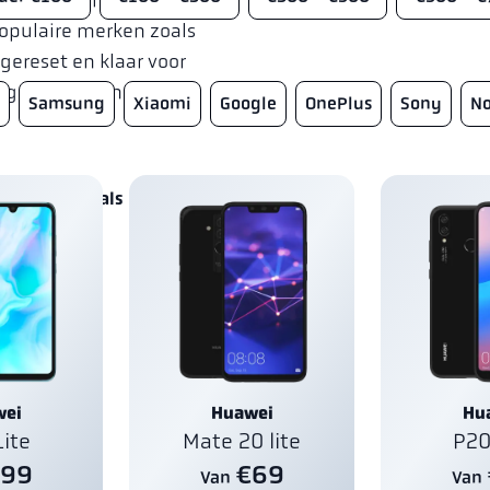
opulaire merken zoals
 gereset en klaar voor
ige verzending en 14
Samsung
Xiaomi
Google
OnePlus
Sony
No
tie | Werkt als nieuw |
wei
Huawei
Hu
Lite
Mate 20 lite
P20
99
€69
Van
Van