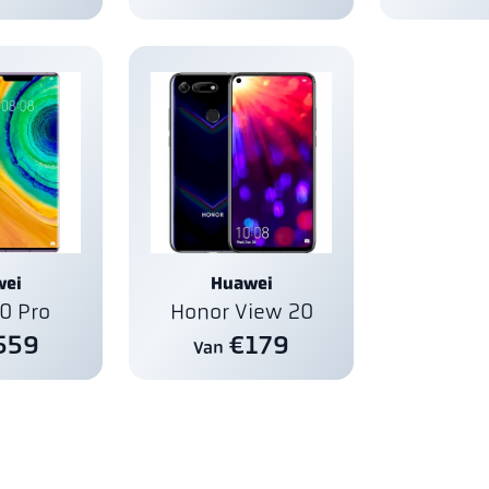
wei
Huawei
0 Pro
Honor View 20
559
€179
Van