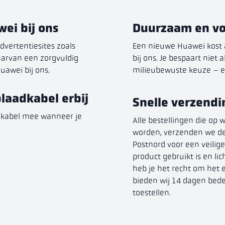
ei bij ons
Duurzaam en vo
dvertentiesites zoals
Een nieuwe Huawei kost 
daarvan een zorgvuldig
bij ons. Je bespaart niet
awei bij ons.
milieubewuste keuze – en
plaadkabel erbij
Snelle verzendi
adkabel mee wanneer je
Alle bestellingen die op
worden, verzenden we dez
Postnord voor een veilig
product gebruikt is en li
heb je het recht om het e
bieden wij 14 dagen bede
toestellen.