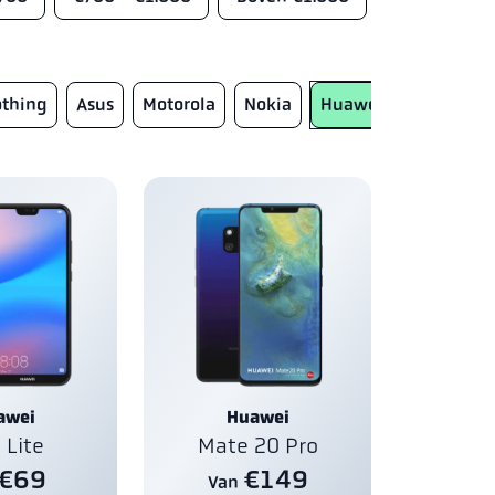
thing
Asus
Motorola
Nokia
Huawei
Doro
F
awei
Huawei
 Lite
Mate 20 Pro
€69
€149
Van