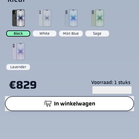
Black
White
Mist Blue
Sage
Lavender
€829
Voorraad: 1 stuks
In winkelwagen