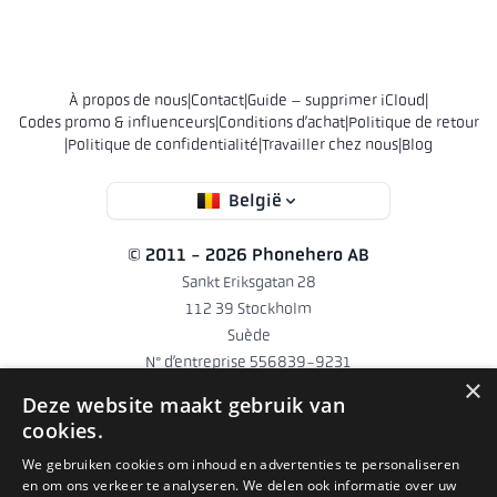
À propos de nous
|
Contact
|
Guide – supprimer iCloud
|
Codes promo & influenceurs
|
Conditions d’achat
|
Politique de retour
|
Politique de confidentialité
|
Travailler chez nous
|
Blog
België
© 2011 - 2026 Phonehero AB
Sankt Eriksgatan 28
112 39 Stockholm
Suède
N° d’entreprise 556839-9231
×
hello@phonehero.be
Deze website maakt gebruik van
+46 10 551 5854
· Jours ouvrables 8h30–16h30
cookies.
Phonehero AB est une société suédoise enregistrée en Suède (n°
We gebruiken cookies om inhoud en advertenties te personaliseren
en om ons verkeer te analyseren. We delen ook informatie over uw
d’entreprise 556839-9231) qui exploite des boutiques en ligne dans