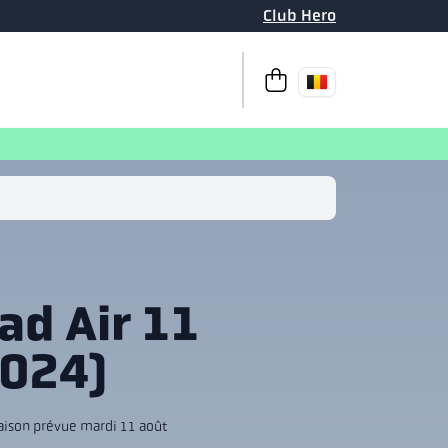
Club Hero
Passer à la caisse
Votre pani
ad Air 11
2024)
aison prévue mardi 11 août