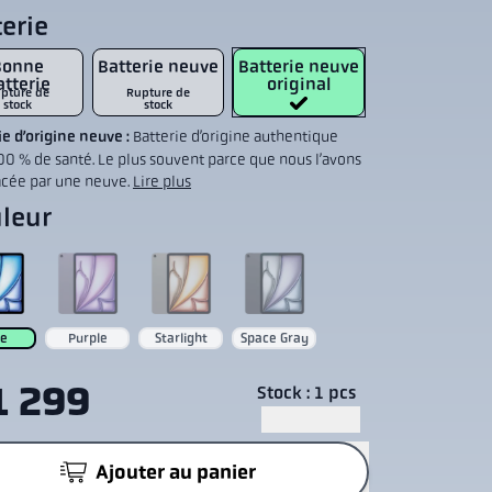
erie
Bonne
Batterie neuve
Batterie neuve
atterie
original
pture de
Rupture de
stock
stock
e d’origine neuve :
Batterie d’origine authentique
00 % de santé. Le plus souvent parce que nous l’avons
cée par une neuve.
Lire plus
leur
ue
Purple
Starlight
Space Gray
1 299
Stock : 1 pcs
Ajouter au panier