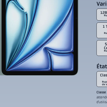
Var
128
Ru
1 
Ru
5
C
Ru
État
Clas
Rup
de s
Classe
attend
d’utili