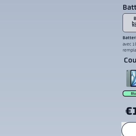
Batt
b
Ru
Batteri
avec 1
rempla
Cou
Bl
€