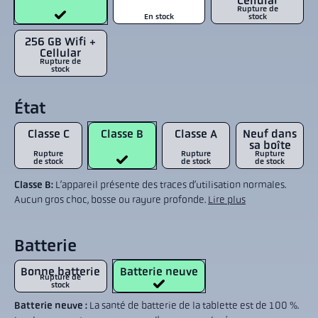
Cellular
Rupture de
En stock
stock
256 GB Wifi +
Cellular
Rupture de
stock
État
Classe C
Classe B
Classe A
Neuf dans
sa boîte
Rupture
Rupture
Rupture
de stock
de stock
de stock
Classe B:
L’appareil présente des traces d’utilisation normales.
Aucun gros choc, bosse ou rayure profonde.
Lire plus
Batterie
Bonne batterie
Batterie neuve
Rupture de
stock
Batterie neuve :
La santé de batterie de la tablette est de 100 %.