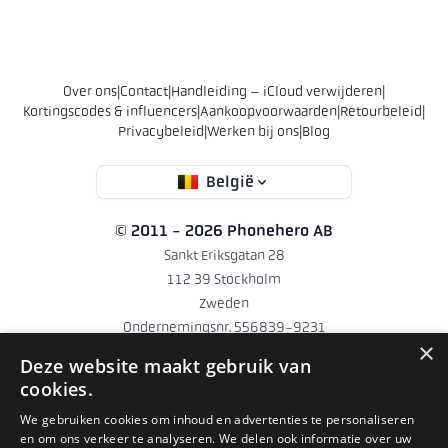
Over ons
|
Contact
|
Handleiding – iCloud verwijderen
|
Kortingscodes & influencers
|
Aankoopvoorwaarden
|
Retourbeleid
|
Privacybeleid
|
Werken bij ons
|
Blog
België
© 2011 - 2026 Phonehero AB
Sankt Eriksgatan 28
112 39 Stockholm
Zweden
Ondernemingsnr. 556839-9231
×
hello@phonehero.be
Deze website maakt gebruik van
+46 10 551 5854 (Engels)
· Werkdagen 8:30–16:30
cookies.
Phonehero AB is een Zweeds bedrijf dat in Zweden is geregistreerd
We gebruiken cookies om inhoud en advertenties te personaliseren
en om ons verkeer te analyseren. We delen ook informatie over uw
(ondernemingsnummer 556839-9231) en webwinkels uitbaat in