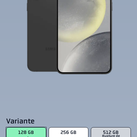
Variante
128 GB
256 GB
512 GB
Rupture de