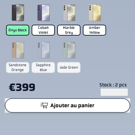
Cobalt
Marble
Amber
Onyx Black
Violet
Grey
Yellow
Sandstone
Sapphire
Jade Green
Orange
Blue
€399
Stock : 2 pcs
Ajouter au panier