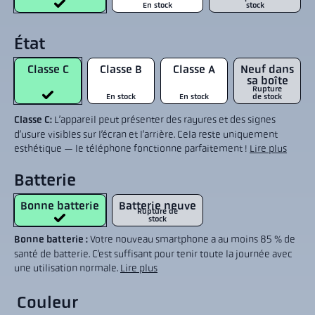
En stock
stock
État
Classe C
Classe B
Classe A
Neuf dans
sa boîte
Rupture
En stock
En stock
de stock
Classe C:
L’appareil peut présenter des rayures et des signes
d’usure visibles sur l’écran et l’arrière. Cela reste uniquement
esthétique — le téléphone fonctionne parfaitement !
Lire plus
Batterie
Bonne batterie
Batterie neuve
Rupture de
stock
Bonne batterie :
Votre nouveau smartphone a au moins 85 % de
santé de batterie. C’est suffisant pour tenir toute la journée avec
une utilisation normale.
Lire plus
Couleur