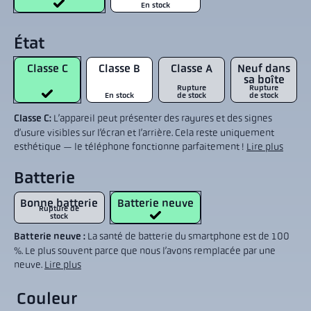
En stock
État
Classe C
Classe B
Classe A
Neuf dans
sa boîte
Rupture
Rupture
En stock
de stock
de stock
Classe C:
L’appareil peut présenter des rayures et des signes
d’usure visibles sur l’écran et l’arrière. Cela reste uniquement
esthétique — le téléphone fonctionne parfaitement !
Lire plus
Batterie
Bonne batterie
Batterie neuve
Rupture de
stock
Batterie neuve :
La santé de batterie du smartphone est de 100
%. Le plus souvent parce que nous l’avons remplacée par une
neuve.
Lire plus
Couleur