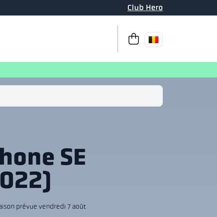
Club Hero
Passer à la caisse
Votre pani
Phone SE
2022)
aison prévue vendredi 7 août