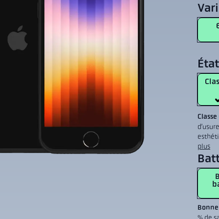
Var
État
Clas
Classe
d’usure
esthét
plus
Batt
b
Bonne 
% de sa