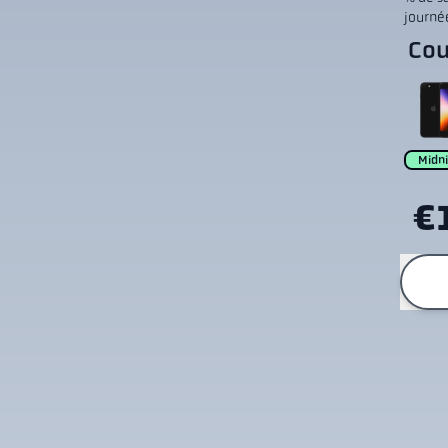
journé
Cou
Midn
€