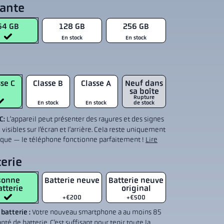
iante
64 GB
128 GB
256 GB
En stock
En stock
se C
Classe B
Classe A
Neuf dans
sa boîte
Rupture
En stock
En stock
de stock
 C:
L’appareil peut présenter des rayures et des signes
 visibles sur l’écran et l’arrière. Cela reste uniquement
ique — le téléphone fonctionne parfaitement !
Lire
erie
Bonne
Batterie neuve
Batterie neuve
atterie
original
+€200
+€500
batterie :
Votre nouveau smartphone a au moins 85
nté de batterie. C’est suffisant pour tenir toute la