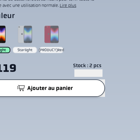
e avec une utilisation normale.
Lire plus
leur
ight
Starlight
(PRODUCT)Red
119
Stock : 2 pcs
Ajouter au panier