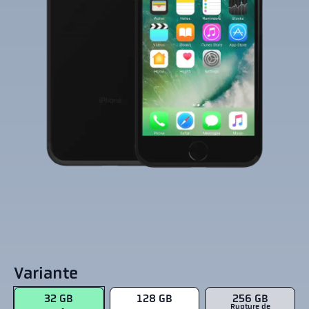
Variante
32 GB
128 GB
256 GB
Rupture de