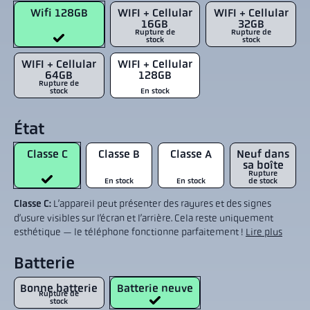
Wifi 128GB
WIFI + Cellular
WIFI + Cellular
16GB
32GB
Rupture de
Rupture de
stock
stock
WIFI + Cellular
WIFI + Cellular
64GB
128GB
Rupture de
stock
En stock
État
Classe C
Classe B
Classe A
Neuf dans
sa boîte
Rupture
En stock
En stock
de stock
Classe C:
L’appareil peut présenter des rayures et des signes
d’usure visibles sur l’écran et l’arrière. Cela reste uniquement
esthétique — le téléphone fonctionne parfaitement !
Lire plus
Batterie
Bonne batterie
Batterie neuve
Rupture de
stock