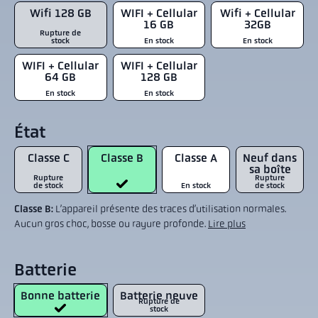
Wifi 128 GB
WIFI + Cellular
Wifi + Cellular
16 GB
32GB
Rupture de
stock
En stock
En stock
WIFI + Cellular
WIFI + Cellular
64 GB
128 GB
En stock
En stock
État
Classe C
Classe B
Classe A
Neuf dans
sa boîte
Rupture
Rupture
de stock
En stock
de stock
Classe B:
L’appareil présente des traces d’utilisation normales.
Aucun gros choc, bosse ou rayure profonde.
Lire plus
Batterie
Bonne batterie
Batterie neuve
Rupture de
stock