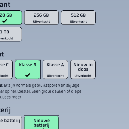
iant
28 GB
256 GB
512 GB
Uitverkocht
Uitverkocht
1 TB
tverkocht
at
se C
Klasse B
Klasse A
Nieuw in
doos
rkocht
Uitverkocht
Uitverkocht
 B:
Er zijn normale gebruikssporen en slijtage
aar op het toestel. Geen grote deuken of diepe
n.
Lees meer
erij
e batterij
Nieuwe
batterij