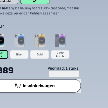
tverkocht
 batterij:
De batterij heeft 100% capaciteit, meestal
we deze vervangen hebben.
Lees meer
ur
ce
Deep
Silver
Gold
ck
Purple
889
Voorraad: 1 stuks
In winkelwagen