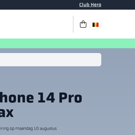
Club Hero
Naar afrekenen
Uw winkelm
Phone 14 Pro
ax
ering op maandag 10 augustus