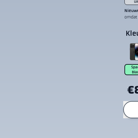
Ui
Nieuwe
omdat 
Kle
Spa
Bla
€