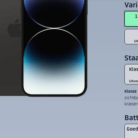
Var
1
Ui
Sta
Klas
Uitve
Klasse
zichtb
krasse
Batt
Goed