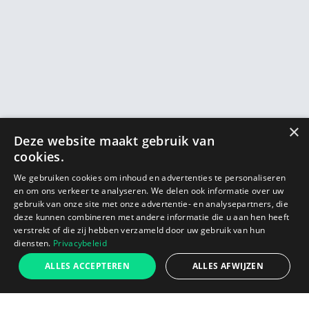
×
Deze website maakt gebruik van
cookies.
We gebruiken cookies om inhoud en advertenties te personaliseren
en om ons verkeer te analyseren. We delen ook informatie over uw
gebruik van onze site met onze advertentie- en analysepartners, die
deze kunnen combineren met andere informatie die u aan hen heeft
verstrekt of die zij hebben verzameld door uw gebruik van hun
diensten.
Privacybeleid
€89
ALLES ACCEPTEREN
ALLES AFWIJZEN
Start
In winkelwagen