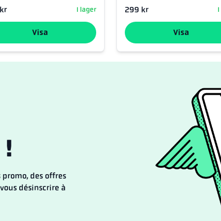
kr
299 kr
I lager
I
Visa
Visa
 !
 promo, des offres
vous désinscrire à